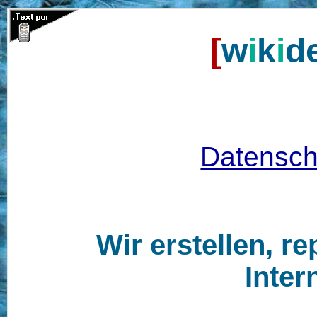
[
w
i
k
i
d
Datensch
Wir erstellen, r
Inter