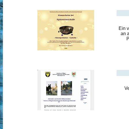
Ein 
an 
P
Ve