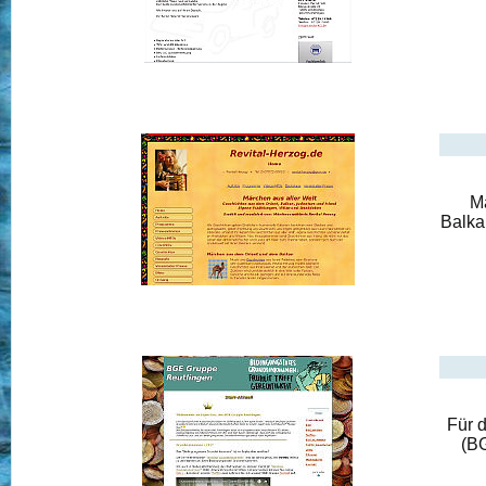
M
Balka
Für 
(BG