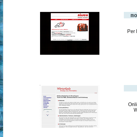
m
Per 
Onli
W