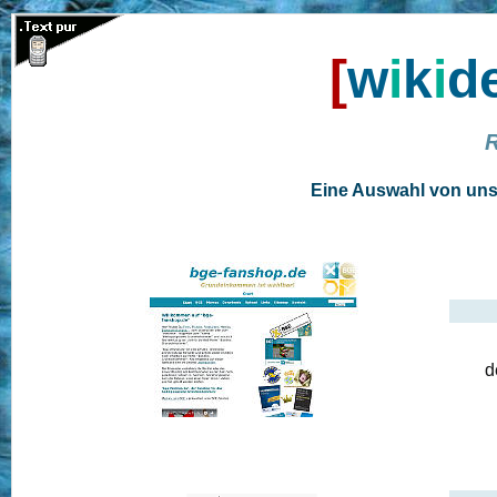
[
w
i
k
i
d
Eine Auswahl von uns 
d