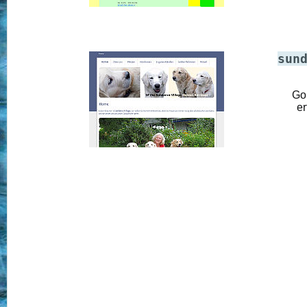
sun
Go
er