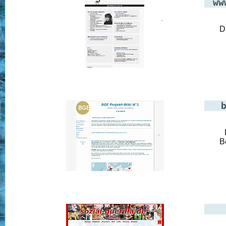
ww
D
B