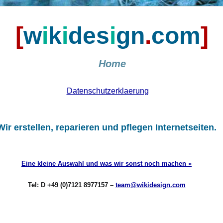
[
w
i
k
i
d
e
s
i
g
n
.
c
o
m
]
Home
Datenschutzerklaerung
Wir erstellen, reparieren und pflegen Internetseiten.
Eine kleine Auswahl und was wir sonst noch machen »
Tel: D +49 (0)7121 8977157 –
team@wikidesign.com